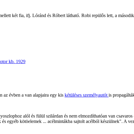
ellett két fia, ifj. Lóránd és Róbert látható. Robi repülôs lett, a máso
otor kb. 1929
n az évben a van alapjaira egy kis
kétüléses személyautót
is propagáltá
yoszlophoz alól és fülül szilárdan és nem elmozdíthatóan van csavaros
és egyéb kötöelemek ... acélmintákba sajtolt acélból készülnek". A vez