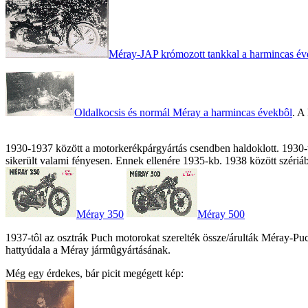
Méray-JAP krómozott tankkal a harmincas év
Oldalkocsis és normál Méray a harmincas évekbôl
. A
1930-1937 között a motorkerékpárgyártás csendben haldoklott. 1930-tól
sikerült valami fényesen. Ennek ellenére 1935-kb. 1938 között széri
Méray 350
Méray 500
1937-tôl az osztrák Puch motorokat szerelték össze/árulták Méray-Puch
hattyúdala a Méray jármûgyártásának.
Még egy érdekes, bár picit megégett kép: