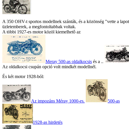
A 350 OHV-t sportos modellnek szánták, és a közönség "vette a lapot"
üzletemberek, a megfontoltabbak voltak.
A többi 1927-es motor közöl kiemelhetô az
Meray 500-as oldalkocsis
és a ..
Az oldalkocsi csupán opció volt mindkét modellnél.
És két motor 1928-ból:
Az impozáns Méray 1000-es.
500-as
1928-as hirdetés