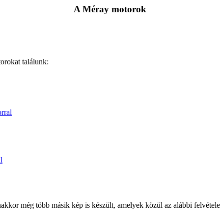
A Méray motorok
orokat találunk:
rral
l
kkor még több másik kép is készült, amelyek közül az alábbi felvétel