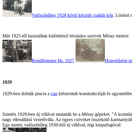
Valószínûleg 1928 kórül készült családi kép
. Lóránd m
Már 1925-tôl használtak különbözô hivatalos szervek Méray motort:
Rendôrmotor kb. 1927
Honvédségi m
1929
1929-ben dobták piacra a
van
kiforrottab konstrukcióját és ugyanebbe
Szintén 1929-ben új villával mutatták be a Méray gépeket. "A kormán
nagy ellenállású vezetôvilla. Az egyes csöveket összekötô karmantyúk 
Egy motor, valószínûleg 1930-ból új villával, régi kiupufogóval: