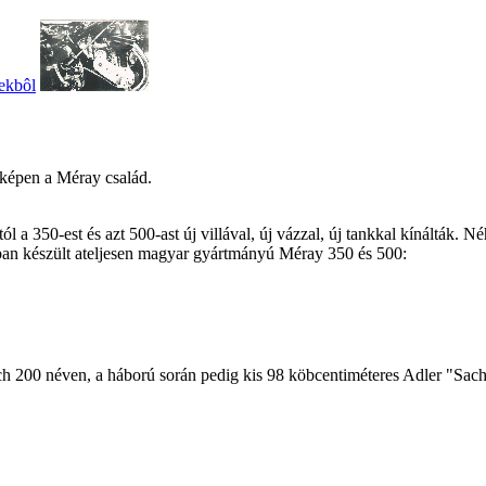
ekbôl
 képen a Méray család.
 a 350-est és azt 500-ast új villával, új vázzal, új tankkal kínálták. 
ában készült ateljesen magyar gyártmányú Méray 350 és 500:
 200 néven, a háború során pedig kis 98 köbcentiméteres Adler "Sachs" 