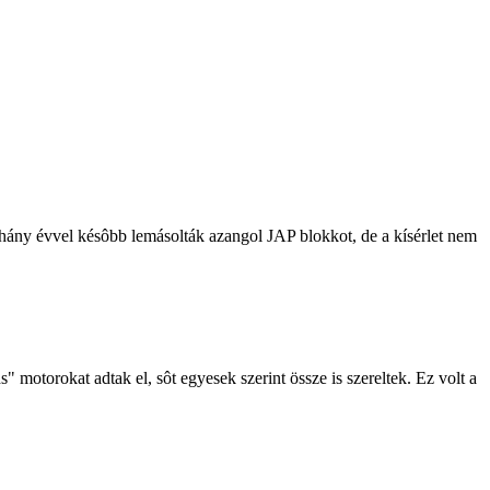
Néhány évvel késôbb lemásolták azangol JAP blokkot, de a kísérlet nem
motorokat adtak el, sôt egyesek szerint össze is szereltek. Ez volt a