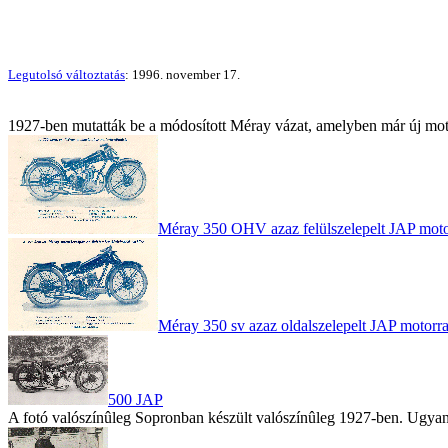
Legutolsó változtatás
: 1996. november 17.
1927-ben mutatták be a módosított Méray vázat, amelyben már új mot
Méray 350 OHV azaz felülszelepelt JAP moto
Méray 350 sv azaz oldalszelepelt JAP motorra
500 JAP
A fotó valószínûleg Sopronban készült valószínûleg 1927-ben. Ugyana