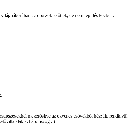
dik világháborúban az oroszok lelôttek, de nem repülés közben.
k.
 csapszegekkel megerôsítve az egyenes csövekbôl készült, rendkívül
etôvilla alakja: háromszög :-)